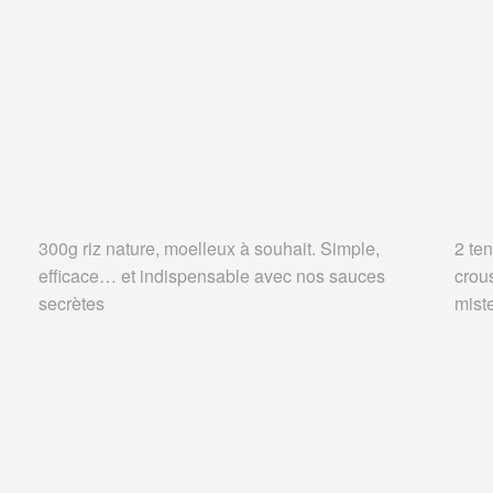
300g riz nature, moelleux à souhait. Simple,
2 ten
efficace… et indispensable avec nos sauces
crou
secrètes
miste