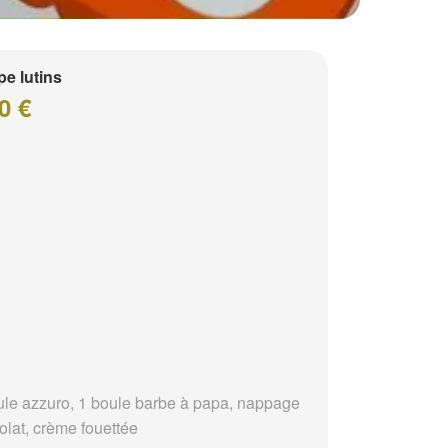
e lutins
0 €
ule azzuro, 1 boule barbe à papa, nappage
olat, crème fouettée