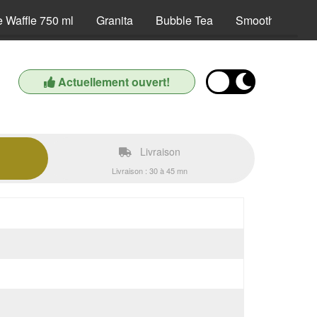
 Waffle 750 ml
Granita
Bubble Tea
Smoothies
Actuellement ouvert!
Livraison
Livraison : 30 à 45 mn