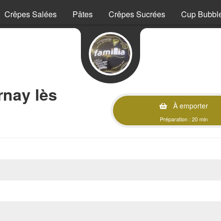
Crêpes Salées
Pâtes
Crêpes Sucrées
Cup Bubble
rnay lès
À emporter
Préparation : 20 min