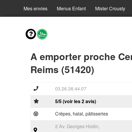
Mes envies
Menus Enfant
Mister Crousty
A emporter proche Ce
Reims (51420)
03.26.38.44.07
5/5 (voir les 2 avis)
Crêpes, halal, pâtisseries
2 Av. Georges Hodin,