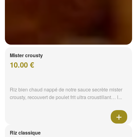
Mister crousty
10.00 €
Riz bien chaud nappé de notre sauce secrète mister
crousty, recouvert de poulet frit ultra croustillant… l...
Riz classique