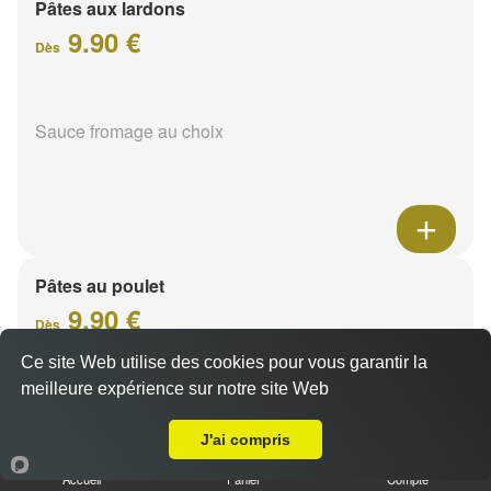
Pâtes aux lardons
9.90 €
Dès
Sauce fromage au choix
Pâtes au poulet
9.90 €
Dès
Ce site Web utilise des cookies pour vous garantir la
meilleure expérience sur notre site Web
A Emporter sur Courcy
Sauce fromage au choix
J'ai compris
Accueil
Panier
Compte