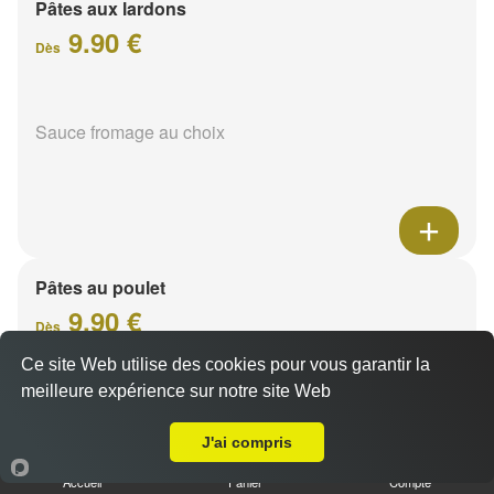
Pâtes aux lardons
9.90 €
Dès
Sauce fromage au choix
Pâtes au poulet
9.90 €
Dès
Ce site Web utilise des cookies pour vous garantir la
meilleure expérience sur notre site Web
A Emporter sur Gueux
Sauce fromage au choix
J'ai compris
Accueil
Panier
Compte