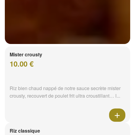
Mister crousty
10.00 €
Riz bien chaud nappé de notre sauce secrète mister
crousty, recouvert de poulet frit ultra croustillant… l...
Riz classique