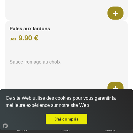
Pâtes aux lardons
9.90 €
Dès
Sauce fromage au choix
Ce site Web utilise des cookies pour vous garantir la
Pâtes au poulet
meilleure expérience sur notre site Web
A Emporter sur Hermonville
9.90 €
Dès
J'ai compris
Accueil
Panier
Compte