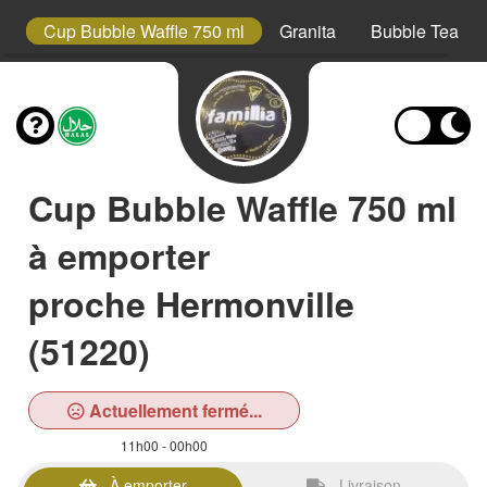
s
Cup Bubble Waffle 750 ml
Granita
Bubble Tea
Cup Bubble Waffle 750 ml
à emporter
proche Hermonville
(51220)
Actuellement fermé...
11h00 - 00h00
À emporter
Livraison