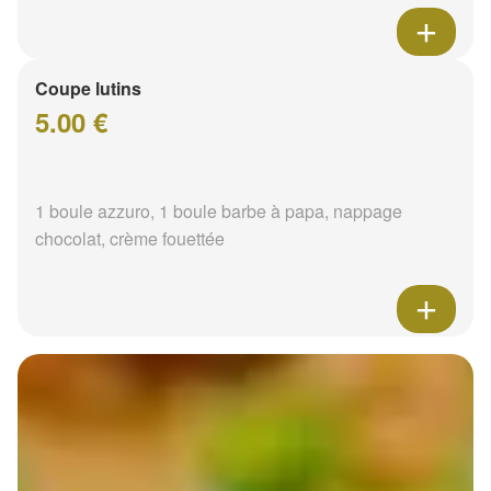
Coupe lutins
5.00 €
1 boule azzuro, 1 boule barbe à papa, nappage
chocolat, crème fouettée