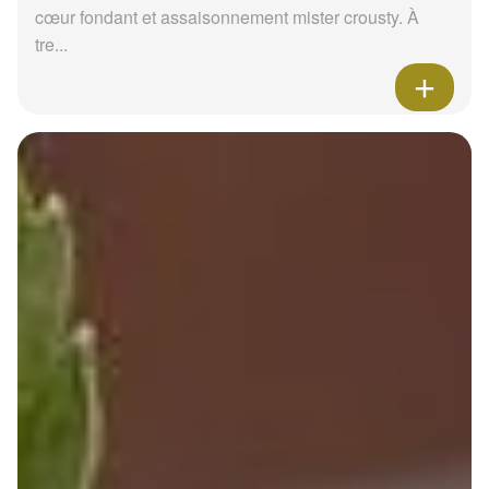
cœur fondant et assaisonnement mister crousty. À
tre...