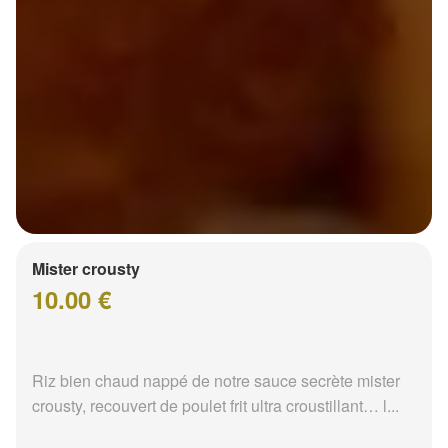
Mister crousty
10.00 €
Riz bien chaud nappé de notre sauce secrète mister
crousty, recouvert de poulet frit ultra croustillant… l...