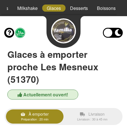
hies
Milkshake
Glaces
Desserts
Boissons
Glaces à emporter
proche Les Mesneux
(51370)
Actuellement ouvert!
À emporter
Livraison
Préparation : 20 min
Livraison : 30 à 45 mn