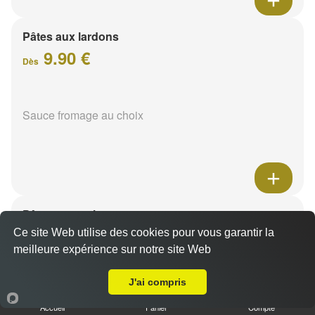
Pâtes aux lardons
9.90 €
Dès
Sauce fromage au choix
Pâtes au poulet
9.90 €
Ce site Web utilise des cookies pour vous garantir la
Dès
meilleure expérience sur notre site Web
A Emporter sur Les Mesneux
J'ai compris
Sauce fromage au choix
Accueil
Panier
Compte