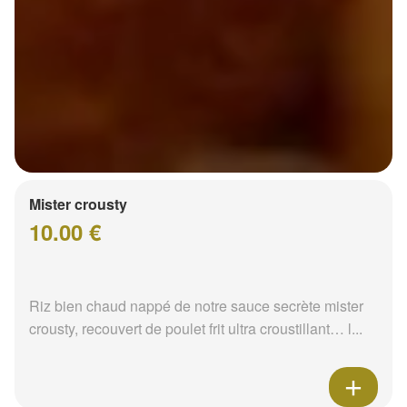
Mister crousty
10.00 €
Riz bien chaud nappé de notre sauce secrète mister
crousty, recouvert de poulet frit ultra croustillant… l...