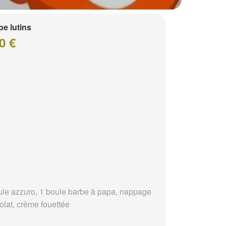
e lutins
0 €
ule azzuro, 1 boule barbe à papa, nappage
olat, crème fouettée