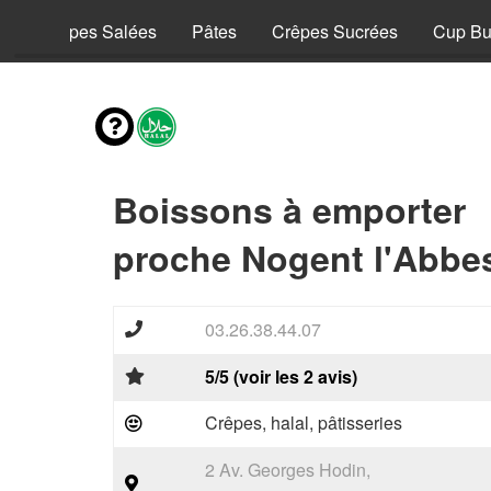
y
Crêpes Salées
Pâtes
Crêpes Sucrées
Cup Bu
Boissons à emporter
proche Nogent l'Abbe
03.26.38.44.07
5/5 (voir les 2 avis)
Crêpes, halal, pâtisseries
2 Av. Georges Hodin,