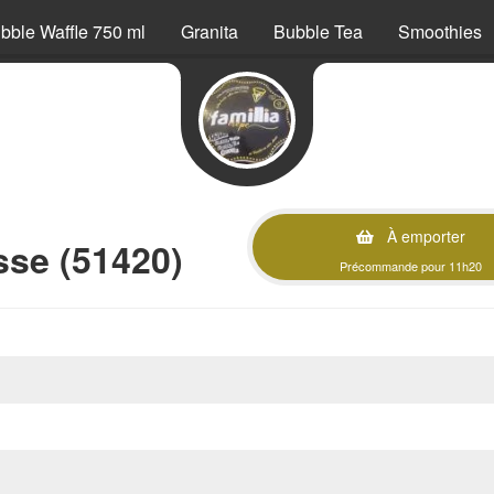
bble Waffle 750 ml
Granita
Bubble Tea
Smoothies
À emporter
sse (51420)
Précommande pour 11h20