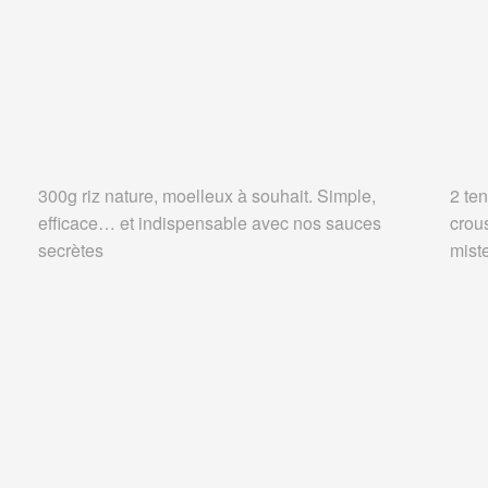
300g riz nature, moelleux à souhait. Simple,
2 ten
efficace… et indispensable avec nos sauces
crou
secrètes
miste