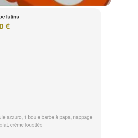
e lutins
0 €
ule azzuro, 1 boule barbe à papa, nappage
olat, crème fouettée