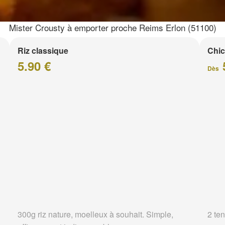
Mister Crousty à emporter proche Reims Erlon (51100)
Riz classique
Chic
5.90 €
Dès
300g riz nature, moelleux à souhait. Simple,
2 ten