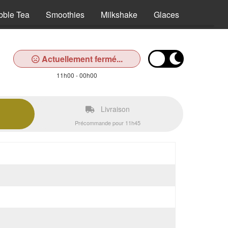
bble Tea
Smoothies
Milkshake
Glaces
Desserts
Actuellement fermé...
11h00 - 00h00
Livraison
Précommande pour 11h45