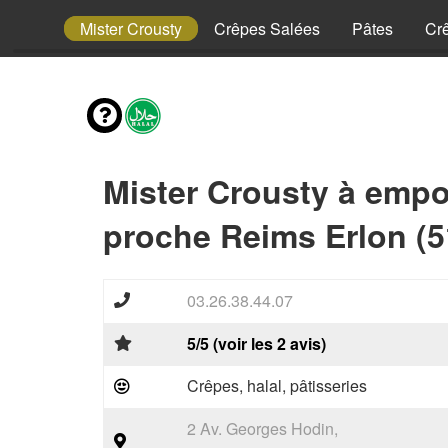
Enfant
Mister Crousty
Crêpes Salées
Pâtes
Cr
Mister Crousty à empo
proche Reims Erlon (5
03.26.38.44.07
5/5 (voir les 2 avis)
Crêpes, halal, pâtisseries
2 Av. Georges Hodin,