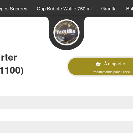
êpes Sucrées
Cup Bubble Waffle 750 ml
Granita
Bu
rter
À emporter
1100)
Précommande pour 11h20