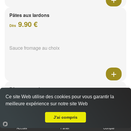
Pâtes aux lardons
9.90 €
Dès
Sauce fromage au choix
Pâtes au poulet
9.90 €
Ce site Web utilise des cookies pour vous garantir la
Dès
meilleure expérience sur notre site Web
A Emporter sur Reims Jamin
J'ai compris
Sauce fromage au choix
Accueil
Panier
Compte