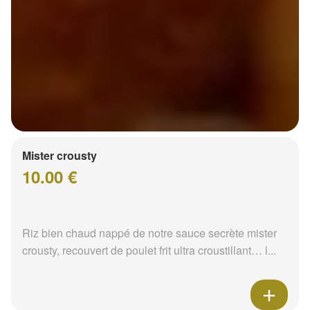
Mister crousty
10.00 €
Riz bien chaud nappé de notre sauce secrète mister
crousty, recouvert de poulet frit ultra croustillant… l...