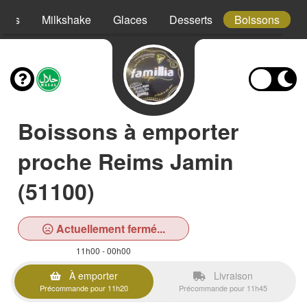
hies
Milkshake
Glaces
Desserts
Boissons
Boissons à emporter
proche Reims Jamin
(51100)
Actuellement fermé...
11h00 - 00h00
À emporter
Livraison
Précommande pour 11h20
Précommande pour 11h45