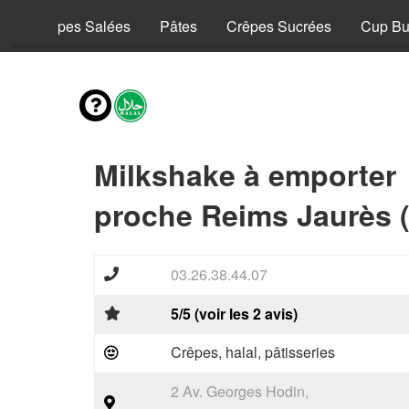
y
Crêpes Salées
Pâtes
Crêpes Sucrées
Cup Bu
Milkshake à emporter
proche Reims Jaurès 
03.26.38.44.07
5/5 (voir les 2 avis)
Crêpes, halal, pâtisseries
2 Av. Georges Hodin,