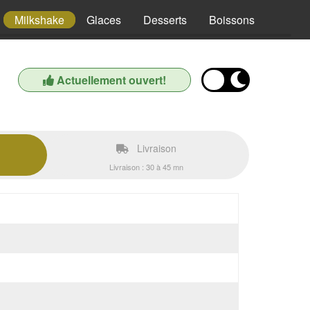
Milkshake
Glaces
Desserts
Boissons
Actuellement ouvert!
Livraison
Livraison : 30 à 45 mn