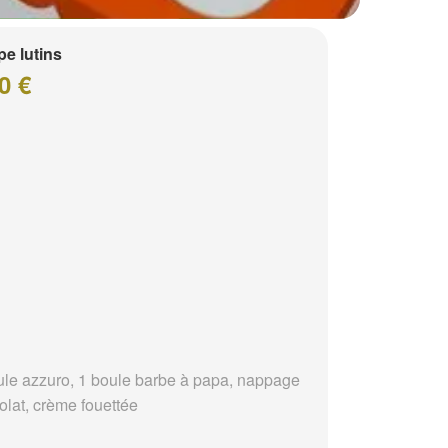
e lutins
0 €
ule azzuro, 1 boule barbe à papa, nappage
olat, crème fouettée