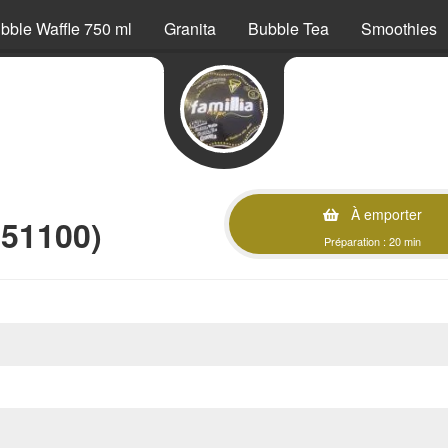
bble Waffle 750 ml
Granita
Bubble Tea
Smoothies
À emporter
(51100)
Préparation : 20 min