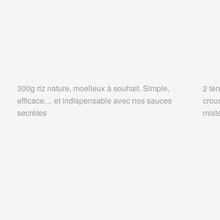
300g riz nature, moelleux à souhait. Simple,
2 ten
efficace… et indispensable avec nos sauces
crou
secrètes
miste