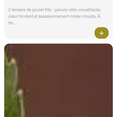
2 tenders de poulet frits : panure ultra croustillante,
cœur fondant et assaisonnement mister crousty. À
tre...