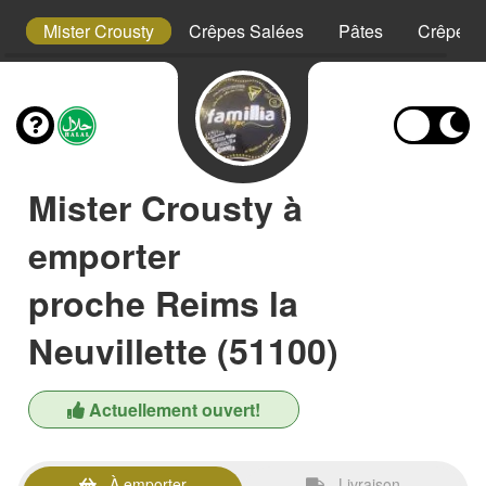
t
Mister Crousty
Crêpes Salées
Pâtes
Crêpes 
Mister Crousty à
emporter
proche Reims la
Neuvillette (51100)
Actuellement ouvert!
À emporter
Livraison