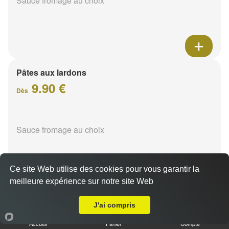
Sauce fromage au choix
Pâtes aux lardons
9.90 €
Dès
Sauce fromage au choix
Ce site Web utilise des cookies pour vous garantir la
meilleure expérience sur notre site Web
A Emporter sur Reims la Neuvillette
Pâtes au poulet
J'ai compris
9.90 €
Dès
Accueil
Panier
Compte