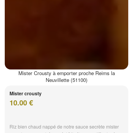
Mister Crousty à emporter proche Reims la
Neuvillette (51100)
Mister crousty
10.00 €
Riz bien chaud nappé de notre sauce secrète mister