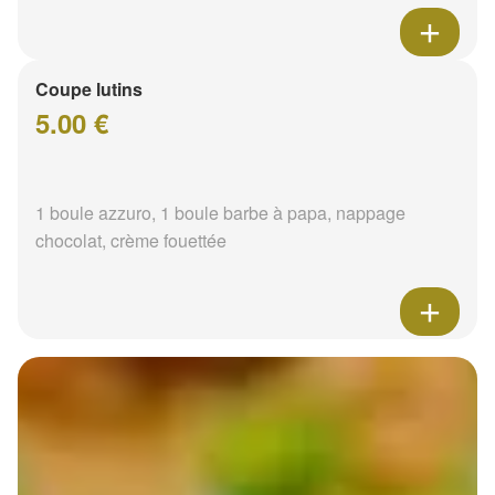
Coupe lutins
5.00 €
1 boule azzuro, 1 boule barbe à papa, nappage
chocolat, crème fouettée