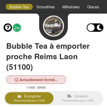
ta
Bubble Tea
Smoothies
Milkshake
Glaces
Bubble Tea à emporter
proche Reims Laon
(51100)
Actuellement fermé...
11h00 - 00h00
À emporter
Livraison
Précommande pour 11h20
Précommande pour 11h45