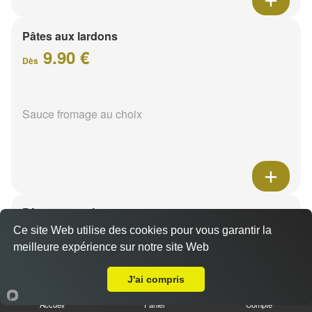
Pâtes aux lardons
9.90 €
Dès
Sauce fromage au choix
Pâtes au poulet
9.90 €
Ce site Web utilise des cookies pour vous garantir la
Dès
meilleure expérience sur notre site Web
A Emporter sur Reims Laon
J'ai compris
Sauce fromage au choix
Accueil
Panier
Compte