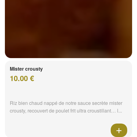
Mister crousty
10.00 €
Riz bien chaud nappé de notre sauce secrète mister
crousty, recouvert de poulet frit ultra croustillant… l...