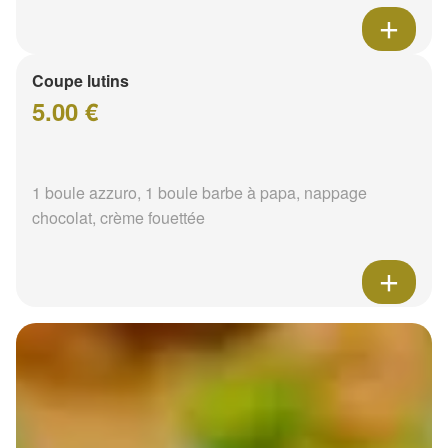
Coupe lutins
5.00 €
1 boule azzuro, 1 boule barbe à papa, nappage
chocolat, crème fouettée