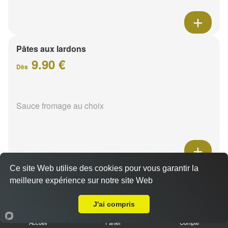
Pâtes aux lardons
9.90 €
Dès
Sauce fromage au choix
Ce site Web utilise des cookies pour vous garantir la
Pâtes au poulet
meilleure expérience sur notre site Web
A Emporter sur Reims Maison Blanche
9.90 €
Dès
J'ai compris
Accueil
Panier
Compte