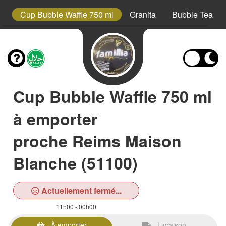
s
Cup Bubble Waffle 750 ml
Granita
Bubble Tea
Cup Bubble Waffle 750 ml
à emporter
proche Reims Maison
Blanche (51100)
Actuellement fermé...
11h00 - 00h00
À emporter
Livraison