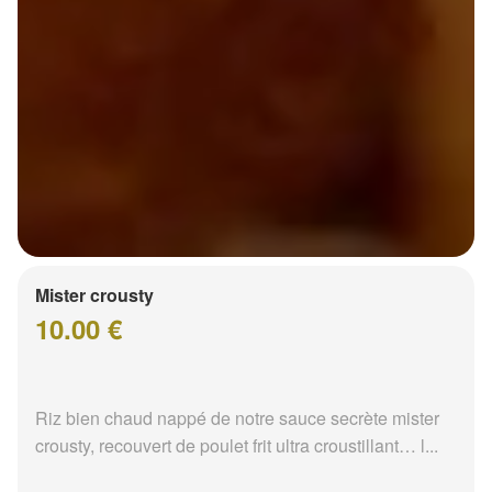
Mister crousty
10.00 €
Riz bien chaud nappé de notre sauce secrète mister
crousty, recouvert de poulet frit ultra croustillant… l...