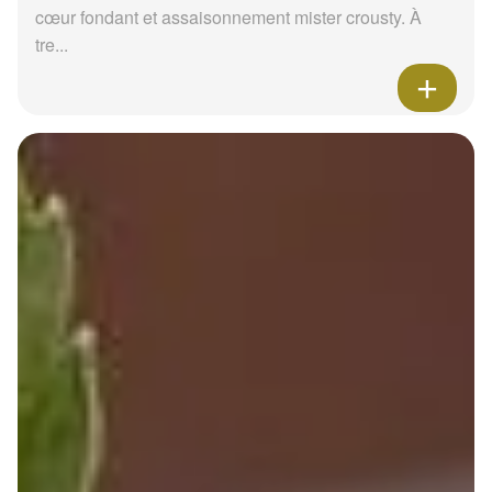
cœur fondant et assaisonnement mister crousty. À
tre...