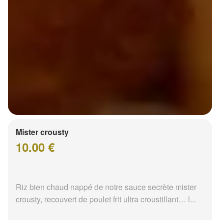
Mister crousty
10.00 €
Riz bien chaud nappé de notre sauce secrète mister
crousty, recouvert de poulet frit ultra croustillant… l...