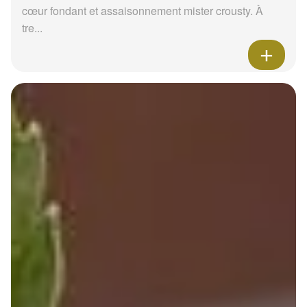
cœur fondant et assaisonnement mister crousty. À
tre...