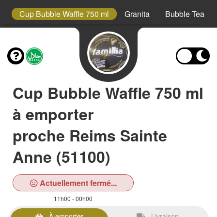
s
Cup Bubble Waffle 750 ml
Granita
Bubble Tea
Cup Bubble Waffle 750 ml
à emporter
proche Reims Sainte
Anne (51100)
Actuellement fermé...
11h00 - 00h00
À emporter
Livraison