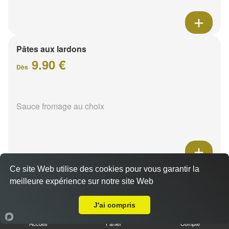
Pâtes aux lardons
9.90 €
Dès
Sauce fromage au choix
Ce site Web utilise des cookies pour vous garantir la
Pâtes au poulet
meilleure expérience sur notre site Web
A Emporter sur Reims Sainte Anne
9.90 €
Dès
J'ai compris
Accueil
Panier
Compte