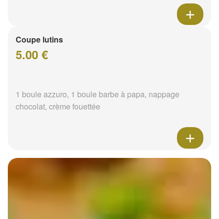
Coupe lutins
5.00 €
1 boule azzuro, 1 boule barbe à papa, nappage
chocolat, crème fouettée