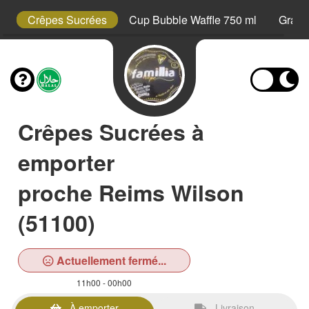
s
Crêpes Sucrées
Cup Bubble Waffle 750 ml
Grani
Crêpes Sucrées à
emporter
proche Reims Wilson
(51100)
Actuellement fermé...
11h00 - 00h00
À emporter
Livraison