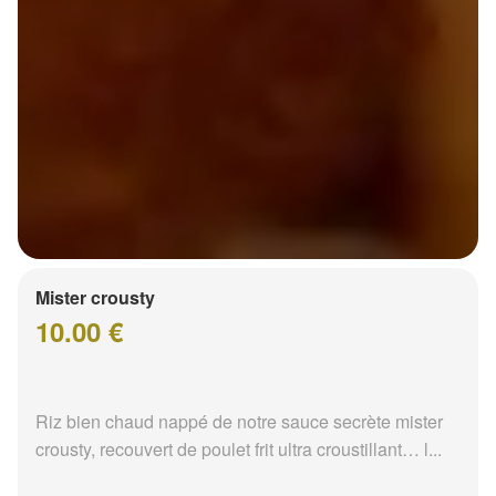
Mister crousty
10.00 €
Riz bien chaud nappé de notre sauce secrète mister
crousty, recouvert de poulet frit ultra croustillant… l...