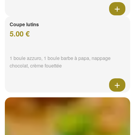
Coupe lutins
5.00 €
1 boule azzuro, 1 boule barbe à papa, nappage
chocolat, crème fouettée