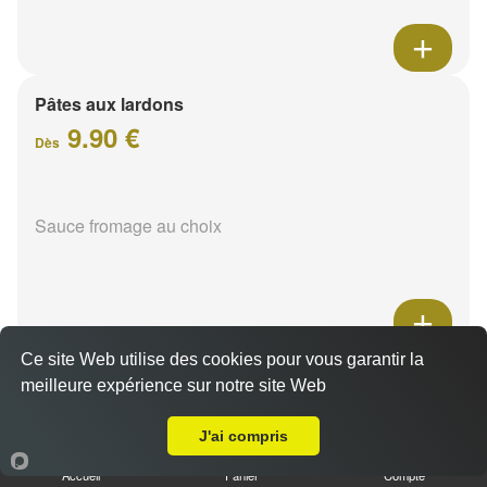
Pâtes aux lardons
9.90 €
Dès
Sauce fromage au choix
Ce site Web utilise des cookies pour vous garantir la
Pâtes au poulet
meilleure expérience sur notre site Web
A Emporter sur Reims Wilson
9.90 €
Dès
J'ai compris
Accueil
Panier
Compte