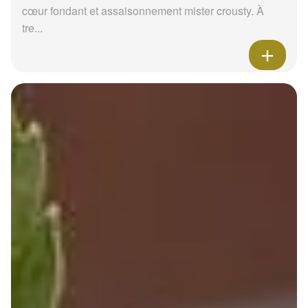
cœur fondant et assaisonnement mister crousty. À
tre...