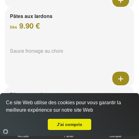
Pâtes aux lardons
9.90 €
Dès
Sauce fromage au choix
Pâtes au poulet
9.90 €
Ce site Web utilise des cookies pour vous garantir la
Dès
meilleure expérience sur notre site Web
A Emporter sur Saint Thierry
J'ai compris
Sauce fromage au choix
Accueil
Panier
Compte