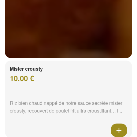
Mister crousty
10.00 €
Riz bien chaud nappé de notre sauce secrète mister
crousty, recouvert de poulet frit ultra croustillant… l...