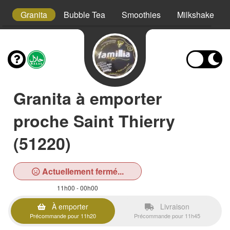
ml
Granita
Bubble Tea
Smoothies
Milkshake
Granita à emporter
proche Saint Thierry
(51220)
Actuellement fermé...
11h00 - 00h00
À emporter
Livraison
Précommande pour 11h20
Précommande pour 11h45