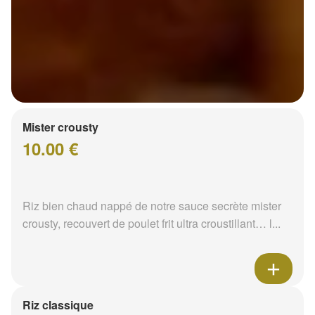
Mister crousty
10.00 €
Riz bien chaud nappé de notre sauce secrète mister
crousty, recouvert de poulet frit ultra croustillant… l...
Riz classique