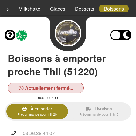
hies
Milkshake
Glaces
Desserts
Boissons
Boissons à emporter
proche Thil (51220)
Actuellement fermé...
11h00 - 00h00
À emporter
Livraison
Précommande pour 11h20
Précommande pour 11h45
03.26.38.44.07