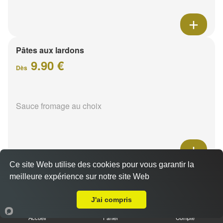
Pâtes aux lardons
9.90 €
Dès
Sauce fromage au choix
Ce site Web utilise des cookies pour vous garantir la
Pâtes au poulet
meilleure expérience sur notre site Web
Livraison sur Cernay lès Reims
9.90 €
Dès
J'ai compris
Accueil
Panier
Compte