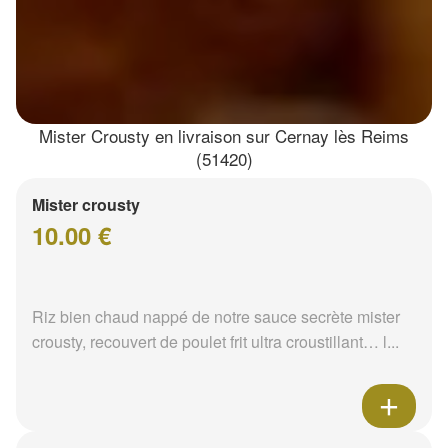
Mister Crousty en livraison sur Cernay lès Reims
(51420)
Mister crousty
10.00 €
Riz bien chaud nappé de notre sauce secrète mister
crousty, recouvert de poulet frit ultra croustillant… l...