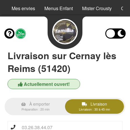
Mes envies
Menus Enfant
Mister Crousty
Crê
Livraison sur Cernay lès
Reims (51420)
Actuellement ouvert!
À emporter
Livraison
Préparation : 20 min
Livraison : 30 à 45 mn
03.26.38.44.07