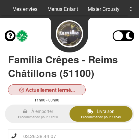
Mes envies
Menus Enfant
Mister Crousty
Crê
Familia Crêpes - Reims
Châtillons (51100)
Actuellement fermé...
11h00 - 00h00
À emporter
Livraison
Précommande pour 11h20
Précommande pour 11h45
03.26.38.44.07