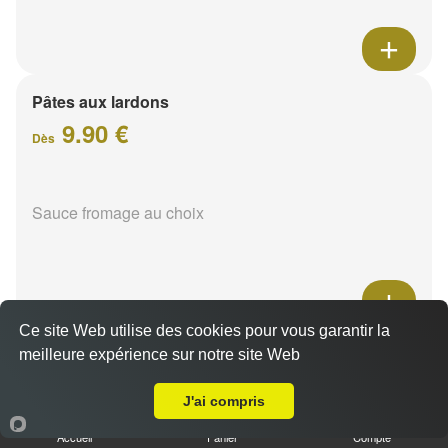
Pâtes aux lardons
9.90 €
Dès
Sauce fromage au choix
Ce site Web utilise des cookies pour vous garantir la
Pâtes au poulet
meilleure expérience sur notre site Web
Livraison sur Reims Châtillons
9.90 €
Dès
J'ai compris
Accueil
Panier
Compte