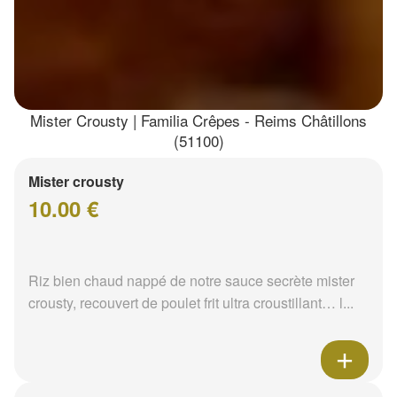
Mister Crousty | Familia Crêpes - Reims Châtillons
(51100)
Mister crousty
10.00 €
Riz bien chaud nappé de notre sauce secrète mister
crousty, recouvert de poulet frit ultra croustillant… l...