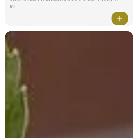
tre...