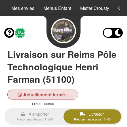
Mes envies
Menus Enfant
Mister Crousty
Crê
Livraison sur Reims Pôle
Technologique Henri
Farman (51100)
Actuellement fermé...
11h00 - 00h00
À emporter
Livraison
Précommande pour 11h20
Précommande pour 11h45