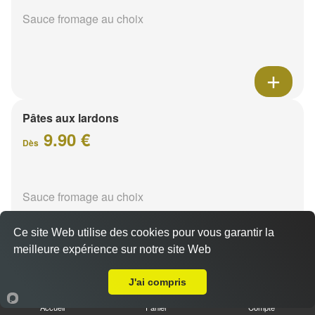
Sauce fromage au choix
Pâtes aux lardons
9.90 €
Dès
Sauce fromage au choix
Ce site Web utilise des cookies pour vous garantir la
meilleure expérience sur notre site Web
Livraison sur Reims Pôle Technologique Henri Farman
J'ai compris
Pâtes au poulet
Accueil
Panier
Compte