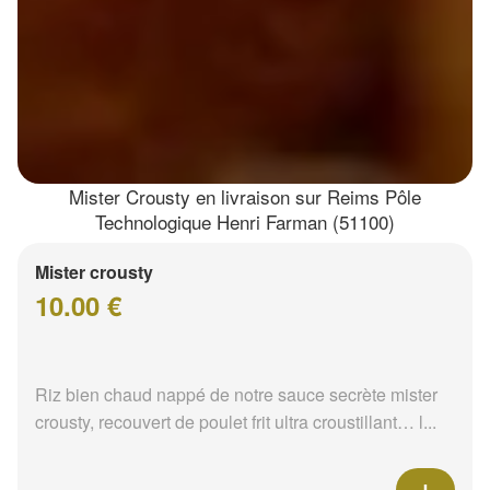
Mister Crousty en livraison sur Reims Pôle
Technologique Henri Farman (51100)
Mister crousty
10.00 €
Riz bien chaud nappé de notre sauce secrète mister
crousty, recouvert de poulet frit ultra croustillant… l...