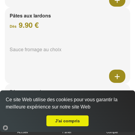
Pâtes aux lardons
9.90 €
Dès
Sauce fromage au choix
Pâtes au poulet
9.90 €
Ce site Web utilise des cookies pour vous garantir la
Dès
meilleure expérience sur notre site Web
A Emporter sur Champigny
J'ai compris
Sauce fromage au choix
Accueil
Panier
Compte