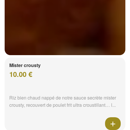
Mister crousty
10.00 €
Riz bien chaud nappé de notre sauce secrète mister
crousty, recouvert de poulet frit ultra croustillant… l...