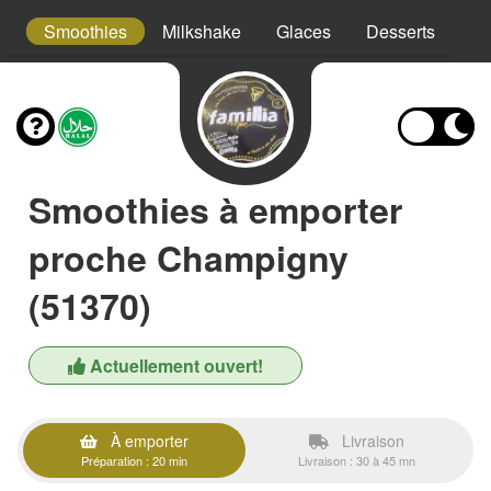
a
Smoothies
Milkshake
Glaces
Desserts
Bo
Smoothies à emporter
proche Champigny
(51370)
Actuellement ouvert!
À emporter
Livraison
Préparation : 20 min
Livraison : 30 à 45 mn