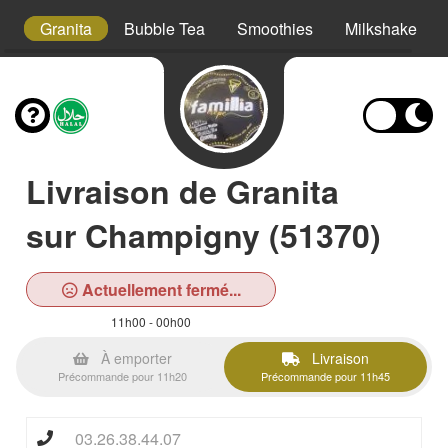
ml
Granita
Bubble Tea
Smoothies
Milkshake
Livraison de Granita
sur Champigny (51370)
Actuellement fermé...
11h00 - 00h00
À emporter
Livraison
Précommande pour 11h20
Précommande pour 11h45
03.26.38.44.07