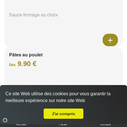
Sauce fromage au choix
Pâtes au poulet
9.90 €
Dès
Sauce fromage au choix
Ce site Web utilise des cookies pour vous garantir la
meilleure expérience sur notre site Web
Livraison sur Champigny
J'ai compris
Accueil
Panier
Compte
Pâtes sucuk