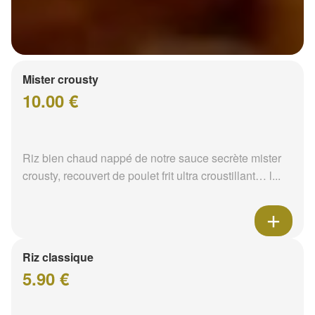
Mister crousty
10.00 €
Riz bien chaud nappé de notre sauce secrète mister
crousty, recouvert de poulet frit ultra croustillant… l...
Riz classique
5.90 €