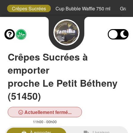
s
Crêpes Sucrées
Cup Bubble Waffle 750 ml
Grani
Crêpes Sucrées à
emporter
proche Le Petit Bétheny
(51450)
Actuellement fermé...
11h00 - 00h00
À emporter
Livraison