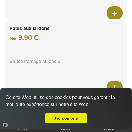
Pâtes aux lardons
9.90 €
Dès
Sauce fromage au choix
Ce site Web utilise des cookies pour vous garantir la
Pâtes au poulet
meilleure expérience sur notre site Web
A Emporter sur Le Petit Bétheny
9.90 €
Dès
J'ai compris
Accueil
Panier
Compte