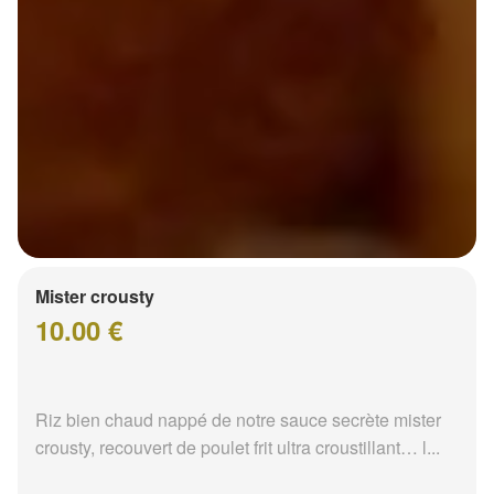
Mister crousty
10.00 €
Riz bien chaud nappé de notre sauce secrète mister
crousty, recouvert de poulet frit ultra croustillant… l...