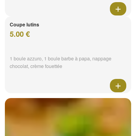
Coupe lutins
5.00 €
1 boule azzuro, 1 boule barbe à papa, nappage
chocolat, crème fouettée