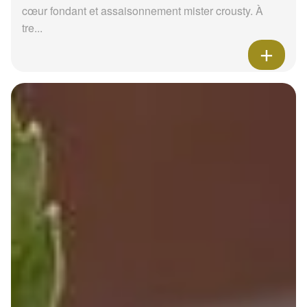
cœur fondant et assaisonnement mister crousty. À
tre...