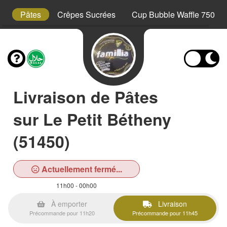
s
Pâtes
Crêpes Sucrées
Cup Bubble Waffle 750 ml
Livraison de Pâtes
sur Le Petit Bétheny
(51450)
Actuellement fermé...
11h00 - 00h00
À emporter
Livraison
Précommande pour 11h20
Précommande pour 11h45