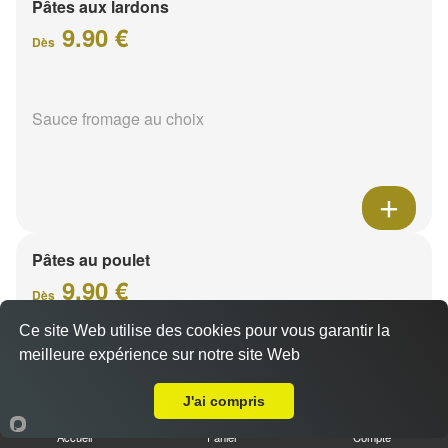
Pâtes aux lardons
9.90 €
Dès
Sauce fromage au choix
Pâtes au poulet
9.90 €
Dès
Ce site Web utilise des cookies pour vous garantir la
meilleure expérience sur notre site Web
Sauce fromage au choix
Livraison sur Le Petit Bétheny
J'ai compris
Accueil
Panier
Compte