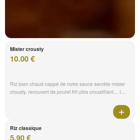
Mister crousty
10.00 €
Riz bien chaud nappé de notre sauce secrète mister
crousty, recouvert de poulet frit ultra croustillant… l...
Riz classique
5.90 €