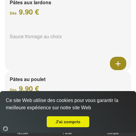
Pâtes aux lardons
9.90 €
Dès
Sauce fromage au choix
Pâtes au poulet
9.90 €
Dès
Ce site Web utilise des cookies pour vous garantir la
meilleure expérience sur notre site Web
A Emporter sur Muizon
Sauce fromage au choix
J'ai compris
Accueil
Panier
Compte