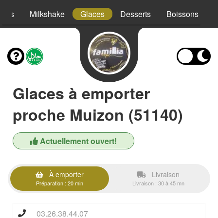
hies
Milkshake
Glaces
Desserts
Boissons
Glaces à emporter
proche Muizon (51140)
Actuellement ouvert!
À emporter
Livraison
Préparation : 20 min
Livraison : 30 à 45 mn
03.26.38.44.07