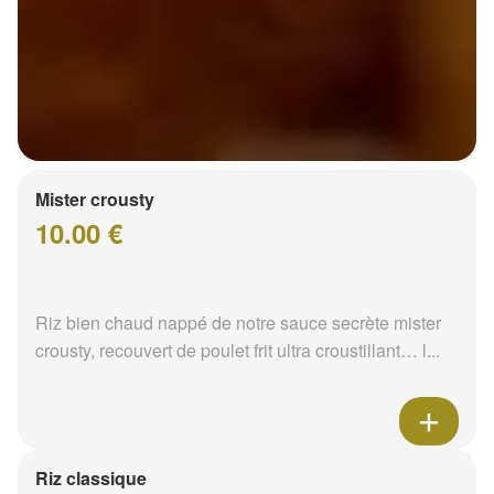
Mister crousty
10.00 €
Riz bien chaud nappé de notre sauce secrète mister
crousty, recouvert de poulet frit ultra croustillant… l...
Riz classique