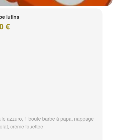
e lutins
0 €
ule azzuro, 1 boule barbe à papa, nappage
olat, crème fouettée