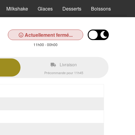
Milkshake
Glaces
Desserts
Boissons
Actuellement fermé...
11h00 - 00h00
Livraison
Précommande pour 11h45