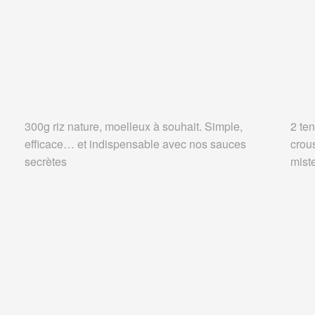
300g riz nature, moelleux à souhait. Simple,
2 ten
efficace… et indispensable avec nos sauces
crou
secrètes
miste