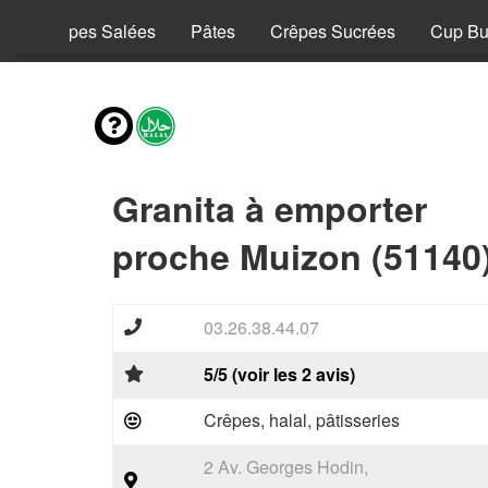
y
Crêpes Salées
Pâtes
Crêpes Sucrées
Cup Bu
Granita à emporter
proche Muizon (51140
03.26.38.44.07
5/5 (voir les 2 avis)
Crêpes, halal, pâtisseries
2 Av. Georges Hodin,