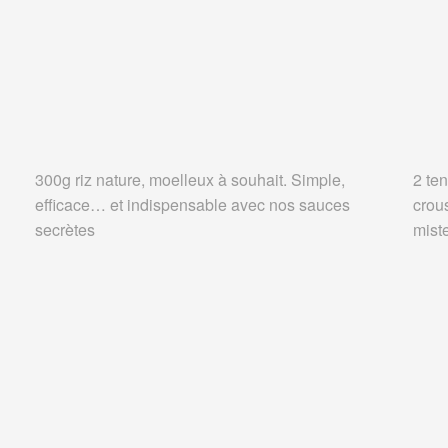
300g riz nature, moelleux à souhait. Simple,
2 ten
efficace… et indispensable avec nos sauces
crou
secrètes
miste