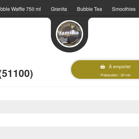
bble Waffle 750 ml
Granita
Bubble Tea
Smoothies
À emporter
(51100)
Préparation : 20 min