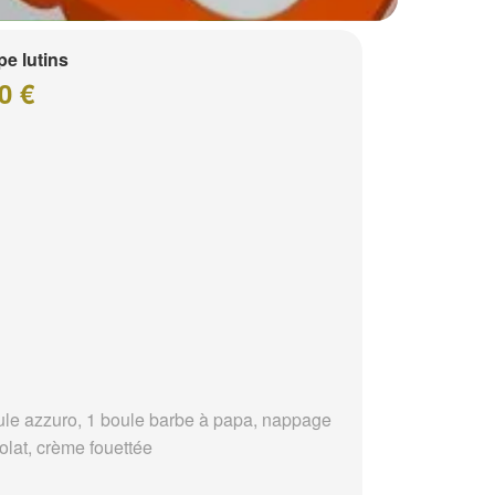
e lutins
0 €
ule azzuro, 1 boule barbe à papa, nappage
olat, crème fouettée