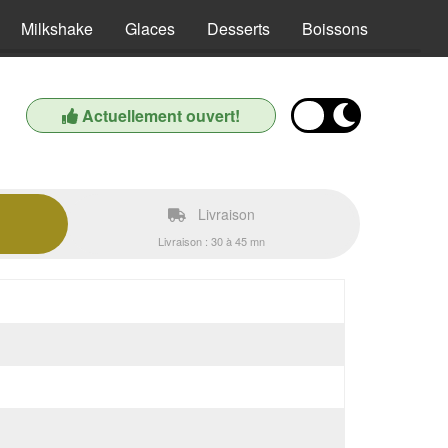
Milkshake
Glaces
Desserts
Boissons
Actuellement ouvert!
Livraison
Livraison : 30 à 45 mn