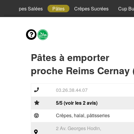
y
Crêpes Salées
Pâtes
Crêpes Sucrées
Cup Bu
Pâtes à emporter
proche Reims Cernay 
03.26.38.44.07
5/5 (voir les 2 avis)
Crêpes, halal, pâtisseries
2 Av. Georges Hodin,