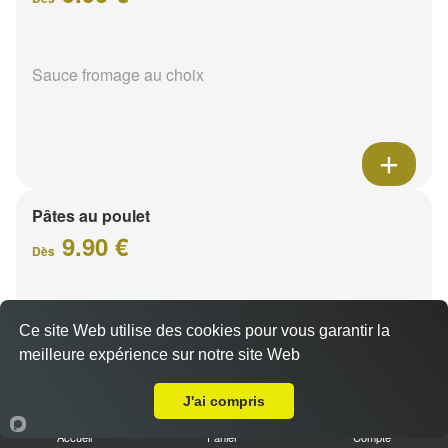
Sauce fromage au choix
Pâtes au poulet
9.90 €
Dès
Sauce fromage au choix
Ce site Web utilise des cookies pour vous garantir la
meilleure expérience sur notre site Web
Livraison sur Reims Cernay
J'ai compris
Accueil
Panier
Compte