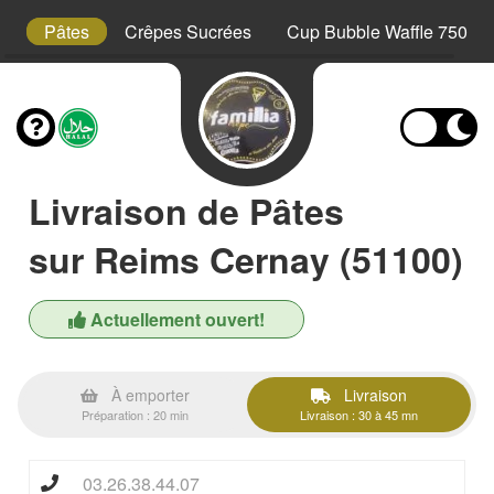
s
Pâtes
Crêpes Sucrées
Cup Bubble Waffle 750 ml
Livraison de Pâtes
sur Reims Cernay (51100)
Actuellement ouvert!
À emporter
Livraison
Préparation : 20 min
Livraison : 30 à 45 mn
03.26.38.44.07