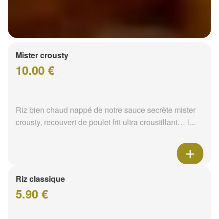
Mister crousty
10.00 €
Riz bien chaud nappé de notre sauce secrète mister
crousty, recouvert de poulet frit ultra croustillant… l...
Riz classique
5.90 €