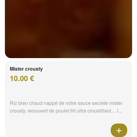
Mister crousty
10.00 €
Riz bien chaud nappé de notre sauce secrète mister
crousty, recouvert de poulet frit ultra croustillant… l...