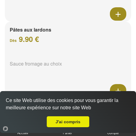
Pâtes aux lardons
9.90 €
Dès
Sauce fromage au choix
Ce site Web utilise des cookies pour vous garantir la
Pâtes au poulet
meilleure expérience sur notre site Web
A Emporter sur Reims Chemin Vert
9.90 €
Dès
J'ai compris
Accueil
Panier
Compte