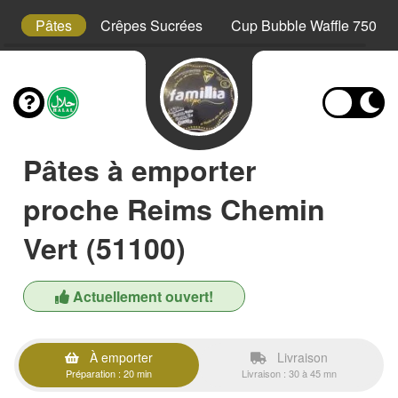
s
Pâtes
Crêpes Sucrées
Cup Bubble Waffle 750 ml
Pâtes à emporter
proche Reims Chemin
Vert (51100)
Actuellement ouvert!
À emporter
Livraison
Préparation : 20 min
Livraison : 30 à 45 mn