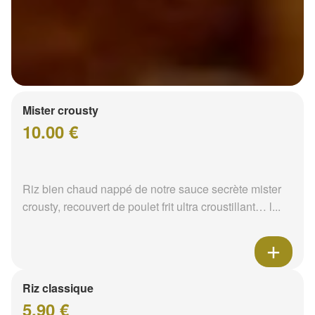
Mister crousty
10.00 €
Riz bien chaud nappé de notre sauce secrète mister
crousty, recouvert de poulet frit ultra croustillant… l...
Riz classique
5.90 €