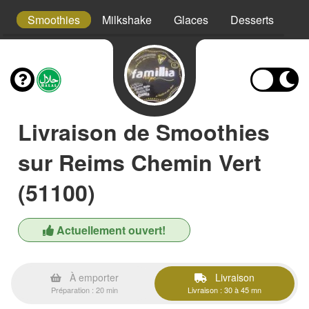
a
Smoothies
Milkshake
Glaces
Desserts
Bo
Livraison de Smoothies
sur Reims Chemin Vert
(51100)
Actuellement ouvert!
À emporter
Livraison
Préparation : 20 min
Livraison : 30 à 45 mn