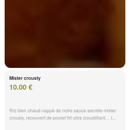
Mister crousty
10.00 €
Riz bien chaud nappé de notre sauce secrète mister
crousty, recouvert de poulet frit ultra croustillant… l...