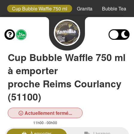
s
Cup Bubble Waffle 750 ml
Granita
Bubble Tea
Cup Bubble Waffle 750 ml
à emporter
proche Reims Courlancy
(51100)
Actuellement fermé...
11h00 - 00h00
À emporter
Livraison