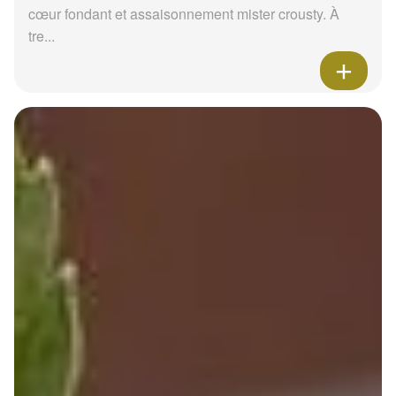
cœur fondant et assaisonnement mister crousty. À
tre...