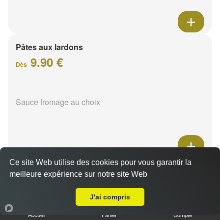
Pâtes aux lardons
9.90 €
Dès
Sauce fromage au choix
Ce site Web utilise des cookies pour vous garantir la
Pâtes au poulet
meilleure expérience sur notre site Web
A Emporter sur Reims Courlancy
9.90 €
Dès
J'ai compris
Accueil
Panier
Compte