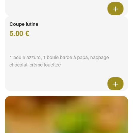
Coupe lutins
5.00 €
1 boule azzuro, 1 boule barbe à papa, nappage
chocolat, crème fouettée