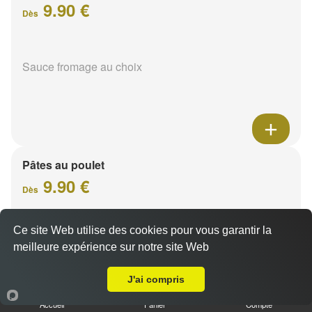
9.90 €
Dès
Sauce fromage au choix
Pâtes au poulet
9.90 €
Dès
Ce site Web utilise des cookies pour vous garantir la
Sauce fromage au choix
meilleure expérience sur notre site Web
Livraison sur Reims Courlancy
J'ai compris
Accueil
Panier
Compte