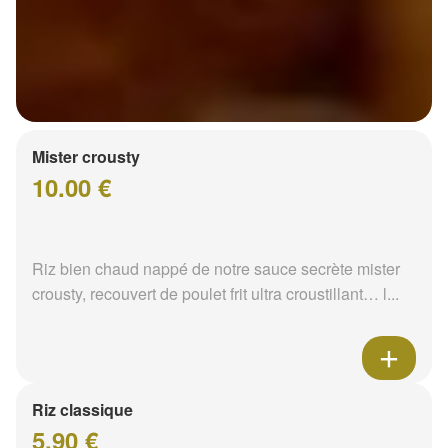
Mister crousty
10.00 €
Riz bien chaud nappé de notre sauce secrète mister
crousty, recouvert de poulet frit ultra croustillant… l...
Riz classique
5.90 €