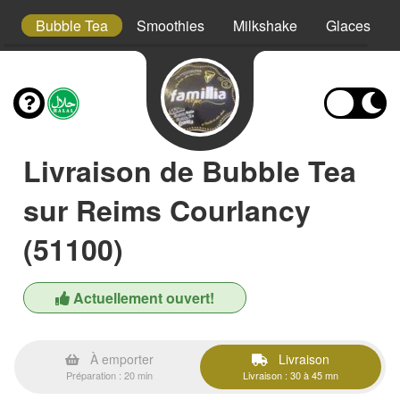
ta
Bubble Tea
Smoothies
Milkshake
Glaces
Livraison de Bubble Tea
sur Reims Courlancy
(51100)
Actuellement ouvert!
À emporter
Livraison
Préparation : 20 min
Livraison : 30 à 45 mn