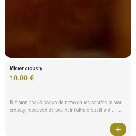
Mister crousty
10.00 €
Riz bien chaud nappé de notre sauce secrète mister
crousty, recouvert de poulet frit ultra croustillant… l...