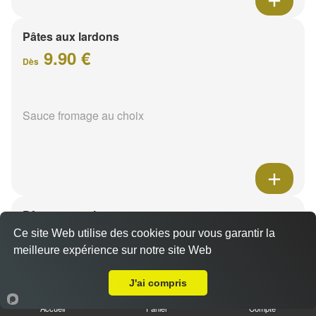
Pâtes aux lardons
9.90 €
Dès
Sauce fromage au choix
Pâtes au poulet
9.90 €
Ce site Web utilise des cookies pour vous garantir la
Dès
meilleure expérience sur notre site Web
A Emporter sur Reims Henry Vasnier
J'ai compris
Sauce fromage au choix
Accueil
Panier
Compte