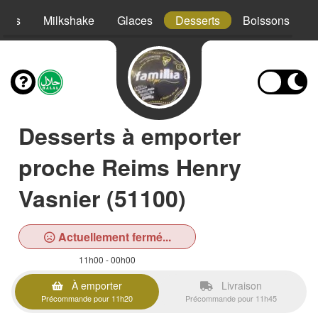
hies
Milkshake
Glaces
Desserts
Boissons
Desserts à emporter
proche Reims Henry
Vasnier (51100)
Actuellement fermé...
11h00 - 00h00
À emporter
Livraison
Précommande pour 11h20
Précommande pour 11h45