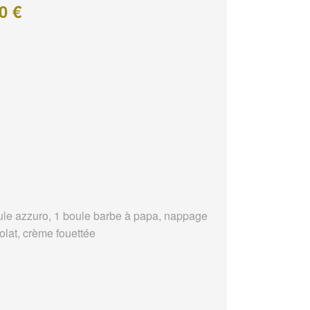
0 €
ule azzuro, 1 boule barbe à papa, nappage
olat, crème fouettée