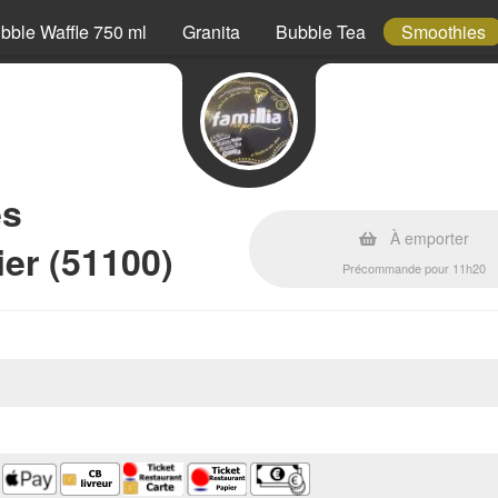
bble Waffle 750 ml
Granita
Bubble Tea
Smoothies
es
À emporter
er (51100)
Précommande pour 11h20