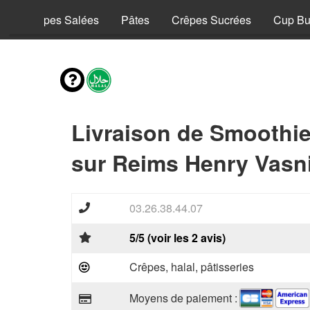
y
Crêpes Salées
Pâtes
Crêpes Sucrées
Cup Bu
Livraison de Smoothi
sur Reims Henry Vasni
03.26.38.44.07
5/5 (voir les 2 avis)
Crêpes, halal, pâtisseries
Moyens de paiement :