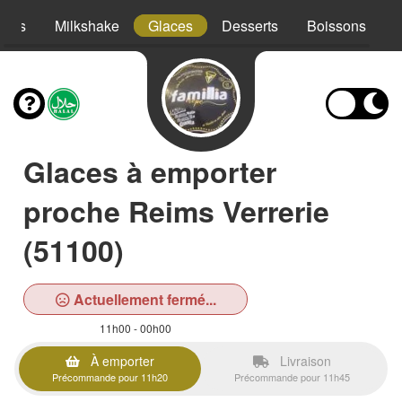
hies
Milkshake
Glaces
Desserts
Boissons
Glaces à emporter
proche Reims Verrerie
(51100)
Actuellement fermé...
11h00 - 00h00
À emporter
Livraison
Précommande pour 11h20
Précommande pour 11h45