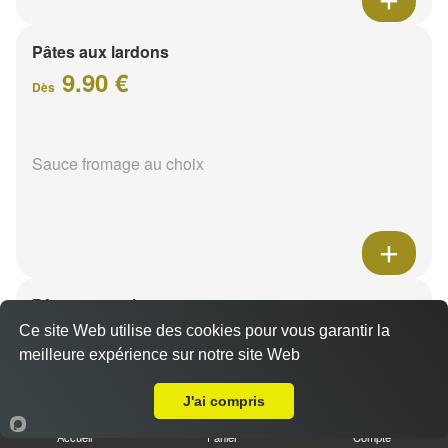
Pâtes aux lardons
9.90 €
Dès
Sauce fromage au choix
Pâtes au poulet
9.90 €
Ce site Web utilise des cookies pour vous garantir la
Dès
meilleure expérience sur notre site Web
A Emporter sur Reims Verrerie
J'ai compris
Sauce fromage au choix
Accueil
Panier
Compte