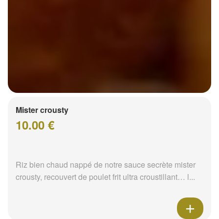
Mister crousty
10.00 €
Riz bien chaud nappé de notre sauce secrète mister
crousty, recouvert de poulet frit ultra croustillant… l...