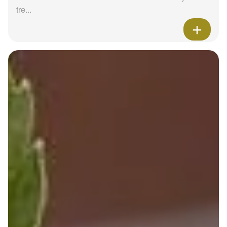
tre...