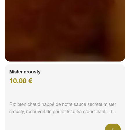
Mister crousty
10.00 €
Riz bien chaud nappé de notre sauce secrète mister
crousty, recouvert de poulet frit ultra croustillant… l...