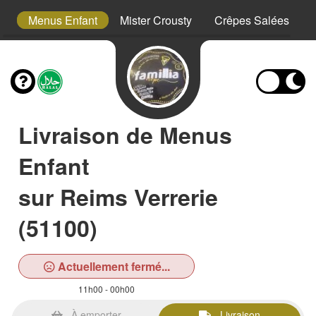
s
Menus Enfant
Mister Crousty
Crêpes Salées
Livraison de Menus
Enfant
sur Reims Verrerie
(51100)
Actuellement fermé...
11h00 - 00h00
À emporter
Livraison