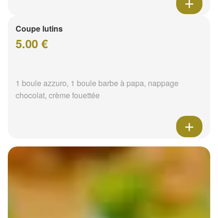
Coupe lutins
5.00 €
1 boule azzuro, 1 boule barbe à papa, nappage
chocolat, crème fouettée