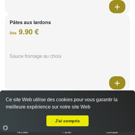
Pâtes aux lardons
9.90 €
Dès
Sauce fromage au choix
Pâtes au poulet
Ce site Web utilise des cookies pour vous garantir la
9.90 €
meilleure expérience sur notre site Web
Dès
Livraison sur Reims Verrerie
J'ai compris
Sauce fromage au choix
Accueil
Panier
Compte