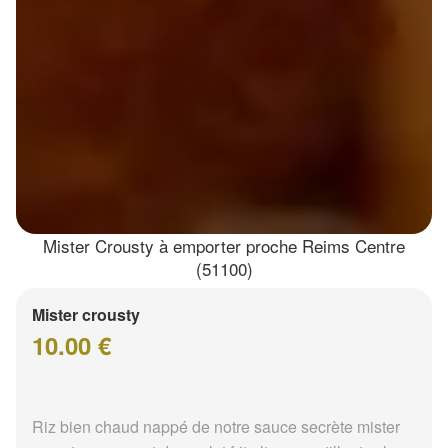
Mister Crousty à emporter proche Reims Centre
(51100)
Mister crousty
10.00 €
Riz bien chaud nappé de notre sauce secrète mister