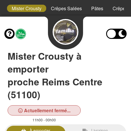
t
Mister Crousty
Crêpes Salées
Pâtes
Crêpes 
Mister Crousty à
emporter
proche Reims Centre
(51100)
Actuellement fermé...
11h00 - 00h00
À emporter
Livraison