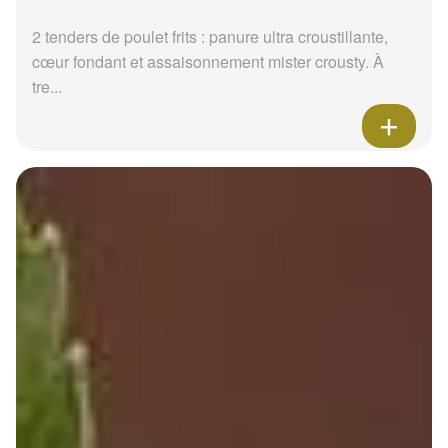
2 tenders de poulet frits : panure ultra croustillante,
cœur fondant et assaisonnement mister crousty. À
tre...