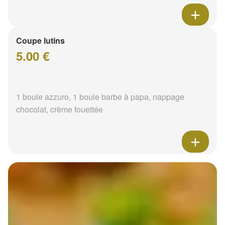
Coupe lutins
5.00 €
1 boule azzuro, 1 boule barbe à papa, nappage
chocolat, crème fouettée