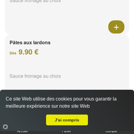
Sauce fromage au choix
Pâtes aux lardons
9.90 €
Dès
Sauce fromage au choix
Ce site Web utilise des cookies pour vous garantir la
meilleure expérience sur notre site Web
A Emporter sur Reims Centre
Pâtes au poulet
J'ai compris
9.90 €
Dès
Accueil
Panier
Compte