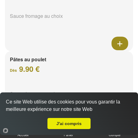
Sauce fromage au choix
Pâtes au poulet
9.90 €
Dès
Sauce fromage au choix
Ce site Web utilise des cookies pour vous garantir la
meilleure expérience sur notre site Web
Livraison sur Reims Centre
J'ai compris
Accueil
Panier
Compte
Pâtes sucuk