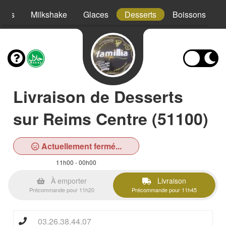
hies
Milkshake
Glaces
Desserts
Boissons
Livraison de Desserts
sur Reims Centre (51100)
Actuellement fermé...
11h00 - 00h00
À emporter
Livraison
Précommande pour 11h20
Précommande pour 11h45
03.26.38.44.07