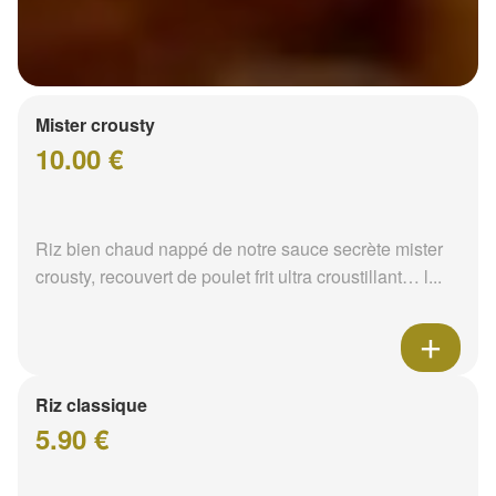
Mister crousty
10.00 €
Riz bien chaud nappé de notre sauce secrète mister
crousty, recouvert de poulet frit ultra croustillant… l...
Riz classique
5.90 €