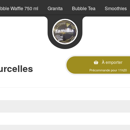
bble Waffle 750 ml
Granita
Bubble Tea
Smoothies
À emporter
urcelles
Précommande pour 11h20