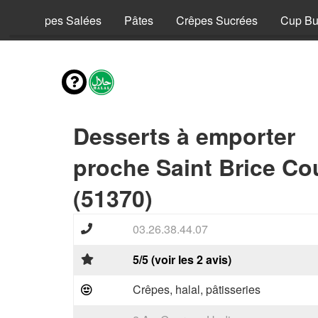
y
Crêpes Salées
Pâtes
Crêpes Sucrées
Cup Bu
Desserts à emporter
proche Saint Brice Co
(51370)
03.26.38.44.07
5/5 (voir les 2 avis)
Crêpes, halal, pâtisseries