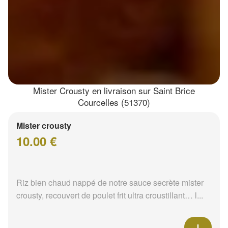
Mister Crousty en livraison sur Saint Brice
Courcelles (51370)
Mister crousty
10.00 €
Riz bien chaud nappé de notre sauce secrète mister
crousty, recouvert de poulet frit ultra croustillant… l...