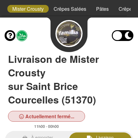
t
Mister Crousty
Crêpes Salées
Pâtes
Crêpes 
Livraison de Mister
Crousty
sur Saint Brice
Courcelles (51370)
Actuellement fermé...
11h00 - 00h00
À emporter
Livraison