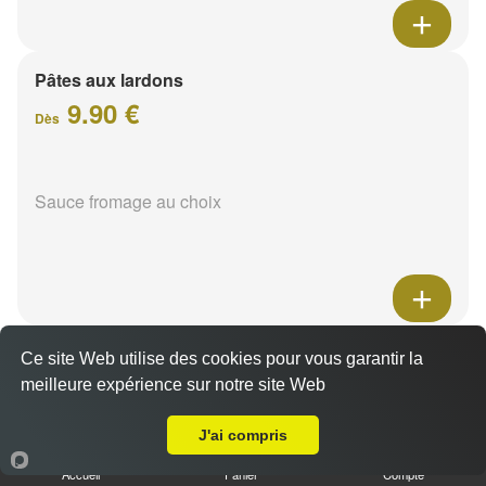
Pâtes aux lardons
9.90 €
Dès
Sauce fromage au choix
Pâtes au poulet
Ce site Web utilise des cookies pour vous garantir la
9.90 €
meilleure expérience sur notre site Web
Dès
Livraison sur Saint Brice Courcelles
J'ai compris
Sauce fromage au choix
Accueil
Panier
Compte