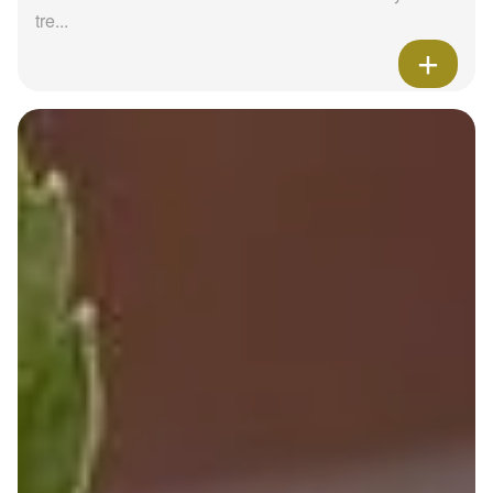
tre...