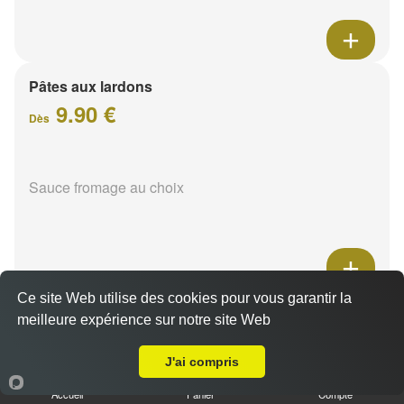
Pâtes aux lardons
9.90 €
Dès
Sauce fromage au choix
Ce site Web utilise des cookies pour vous garantir la
Pâtes au poulet
meilleure expérience sur notre site Web
A Emporter sur Witry lès Reims
9.90 €
Dès
J'ai compris
Accueil
Panier
Compte