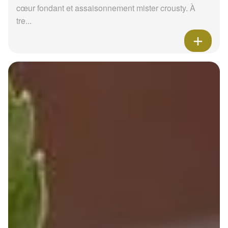
cœur fondant et assaisonnement mister crousty. À
tre...