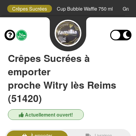
s
Crêpes Sucrées
Cup Bubble Waffle 750 ml
Grani
Crêpes Sucrées à
emporter
proche Witry lès Reims
(51420)
Actuellement ouvert!
À emporter
Livraison