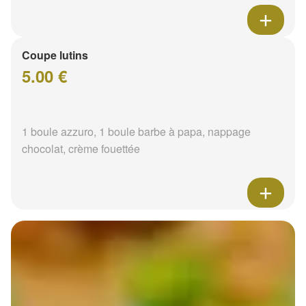
Coupe lutins
5.00 €
1 boule azzuro, 1 boule barbe à papa, nappage
chocolat, crème fouettée