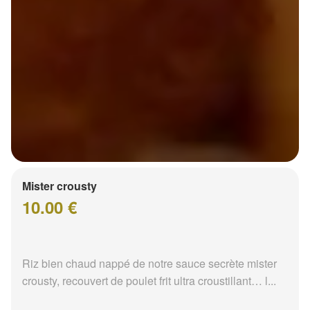
Mister crousty
10.00 €
Riz bien chaud nappé de notre sauce secrète mister
crousty, recouvert de poulet frit ultra croustillant… l...