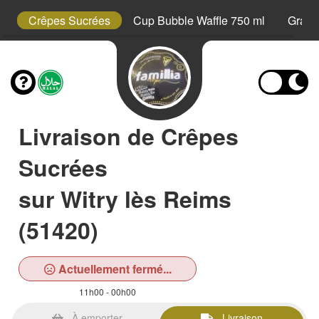
s
Crêpes Sucrées
Cup Bubble Waffle 750 ml
Grani
Livraison de Crêpes
Sucrées
sur Witry lès Reims
(51420)
Actuellement fermé...
11h00 - 00h00
À emporter
Livraison