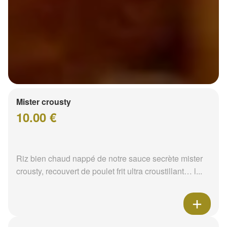
Mister crousty
10.00 €
Riz bien chaud nappé de notre sauce secrète mister
crousty, recouvert de poulet frit ultra croustillant… l...