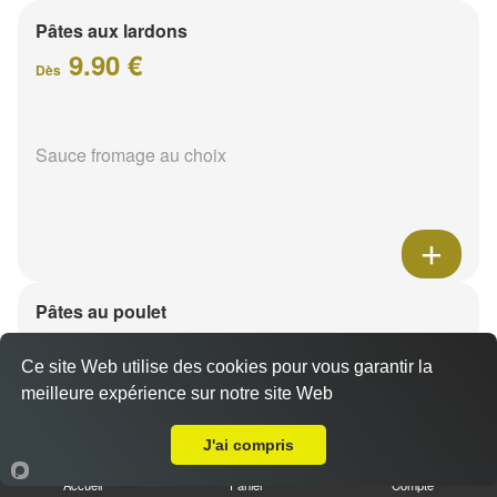
Pâtes aux lardons
9.90 €
Dès
Sauce fromage au choix
Pâtes au poulet
9.90 €
Dès
Ce site Web utilise des cookies pour vous garantir la
meilleure expérience sur notre site Web
Livraison sur Witry lès Reims
Sauce fromage au choix
J'ai compris
Accueil
Panier
Compte