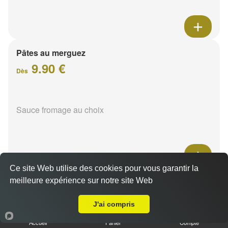
Pâtes au merguez
9.90 €
Dès
Sauce fromage au choix
Ce site Web utilise des cookies pour vous garantir la
Pâtes au jambon
meilleure expérience sur notre site Web
Livraison sur Reims Barbâtre
9.90 €
Dès
J'ai compris
Accueil
Panier
Compte