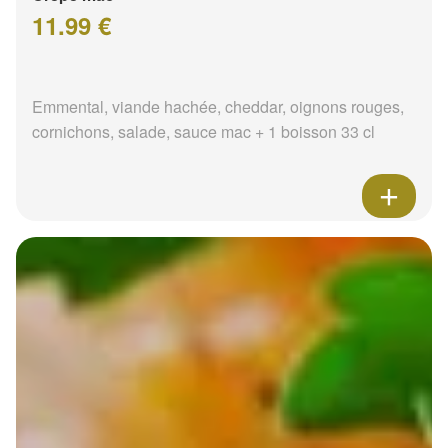
11.99 €
Emmental, viande hachée, cheddar, oignons rouges,
cornichons, salade, sauce mac + 1 boisson 33 cl