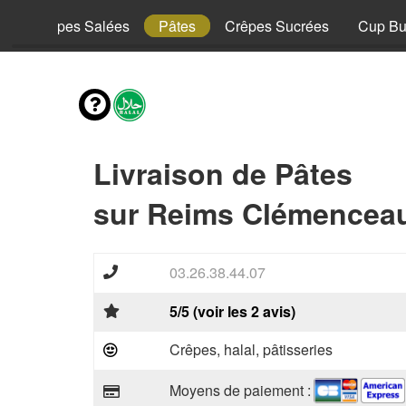
y
Crêpes Salées
Pâtes
Crêpes Sucrées
Cup Bu
Livraison de Pâtes
sur Reims Clémenceau
03.26.38.44.07
5/5 (voir les 2 avis)
Crêpes, halal, pâtisseries
Moyens de paiement :