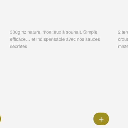
300g riz nature, moelleux à souhait. Simple,
2 ten
efficace… et indispensable avec nos sauces
crou
secrètes
miste