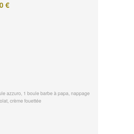
0 €
ule azzuro, 1 boule barbe à papa, nappage
olat, crème fouettée