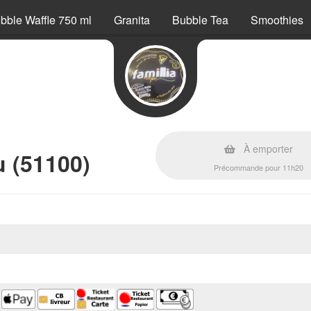
bble Waffle 750 ml
Granita
Bubble Tea
Smoothies
À emporter
 (51100)
Précommande pour 11h20