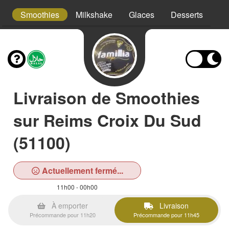
a
Smoothies
Milkshake
Glaces
Desserts
Bo
Livraison de Smoothies
sur Reims Croix Du Sud
(51100)
Actuellement fermé...
11h00 - 00h00
À emporter
Livraison
Précommande pour 11h20
Précommande pour 11h45