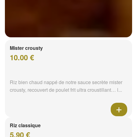
Mister crousty
10.00 €
Riz bien chaud nappé de notre sauce secrète mister
crousty, recouvert de poulet frit ultra croustillant… l...
Riz classique
5.90 €