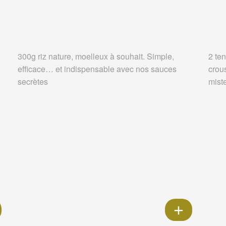
300g riz nature, moelleux à souhait. Simple,
2 ten
efficace… et indispensable avec nos sauces
crou
secrètes
miste