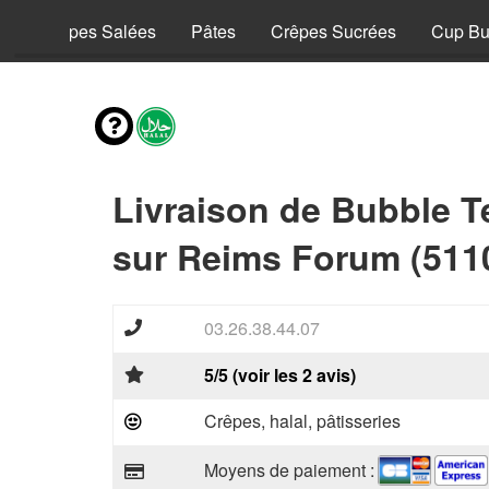
y
Crêpes Salées
Pâtes
Crêpes Sucrées
Cup Bu
Livraison de Bubble T
sur Reims Forum (511
03.26.38.44.07
5/5 (voir les 2 avis)
Crêpes, halal, pâtisseries
Moyens de paiement :