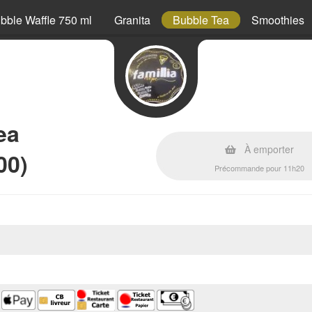
bble Waffle 750 ml
Granita
Bubble Tea
Smoothies
ea
À emporter
00)
Précommande pour 11h20