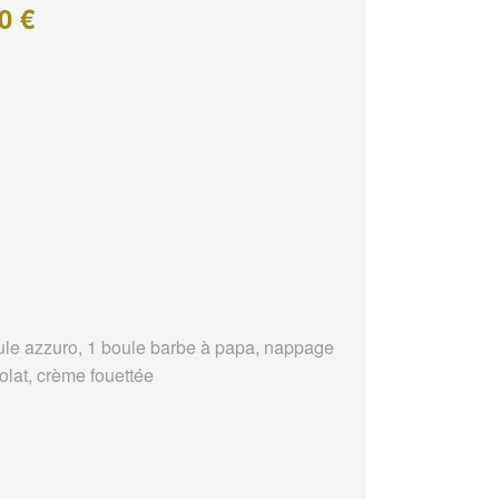
0 €
ule azzuro, 1 boule barbe à papa, nappage
olat, crème fouettée