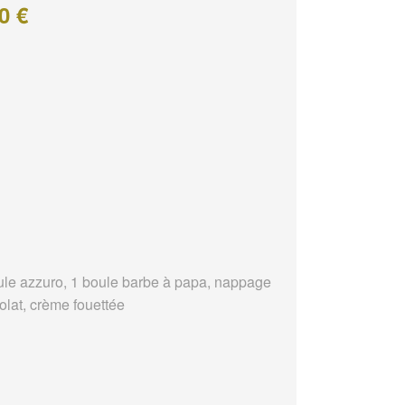
0 €
ule azzuro, 1 boule barbe à papa, nappage
olat, crème fouettée