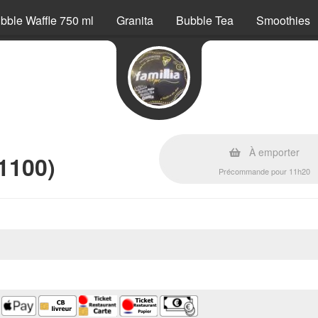
bble Waffle 750 ml
Granita
Bubble Tea
Smoothies
À emporter
1100)
Précommande pour 11h20