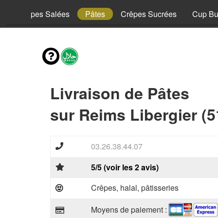
y
Crêpes Salées
Pâtes
Crêpes Sucrées
Cup Bu
Livraison de Pâtes
sur Reims Libergier (5
03.26.38.44.07
5/5 (voir les 2 avis)
Crêpes, halal, pâtisseries
Moyens de paiement :