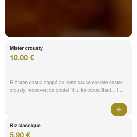
Mister crousty
10.00 €
Riz bien chaud nappé de notre sauce secrète mister
crousty, recouvert de poulet frit ultra croustillant… l...
Riz classique
5.90 €