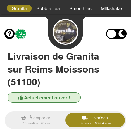
ml
Granita
Bubble Tea
Smoothies
Milkshake
Livraison de Granita
sur Reims Moissons
(51100)
Actuellement ouvert!
À emporter
Livraison
Préparation : 20 min
Livraison : 30 à 45 mn