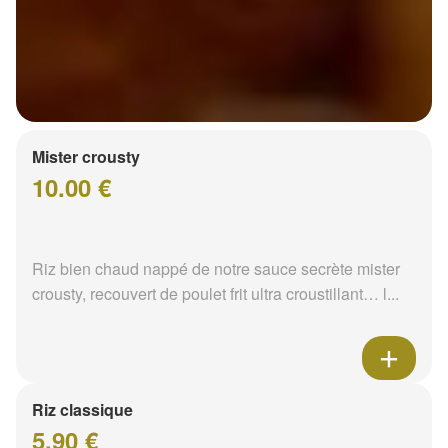
Mister crousty
10.00 €
Riz bien chaud nappé de notre sauce secrète mister
crousty, recouvert de poulet frit ultra croustillant… l...
Riz classique
5.90 €