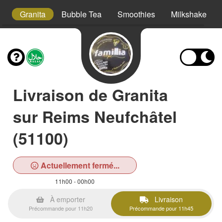
ml
Granita
Bubble Tea
Smoothies
Milkshake
Livraison de Granita
sur Reims Neufchâtel
(51100)
Actuellement fermé...
11h00 - 00h00
À emporter
Livraison
Précommande pour 11h20
Précommande pour 11h45