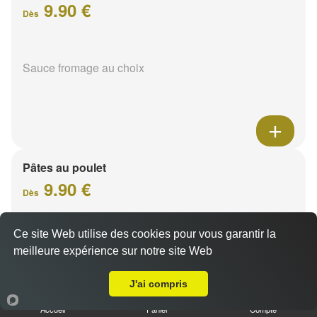
9.90 €
Dès
Sauce fromage au choix
Pâtes au poulet
9.90 €
Dès
Ce site Web utilise des cookies pour vous garantir la
Sauce fromage au choix
meilleure expérience sur notre site Web
Livraison sur Reims Neufchâtel
J'ai compris
Accueil
Panier
Compte