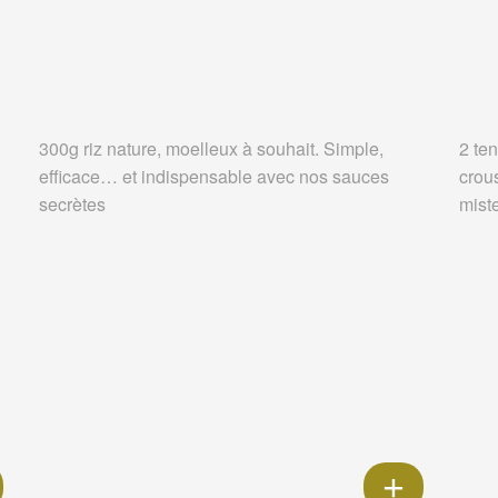
300g riz nature, moelleux à souhait. Simple,
2 ten
efficace… et indispensable avec nos sauces
crou
secrètes
miste