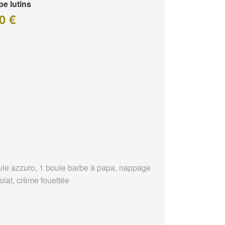
e lutins
0 €
ule azzuro, 1 boule barbe à papa, nappage
olat, crème fouettée