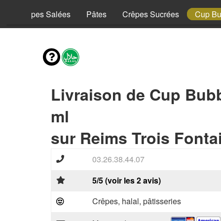
y
Crêpes Salées
Pâtes
Crêpes Sucrées
Cup Bu
Livraison de Cup Bubb
ml
sur Reims Trois Fonta
03.26.38.44.07
5/5 (voir les 2 avis)
Crêpes, halal, pâtisseries