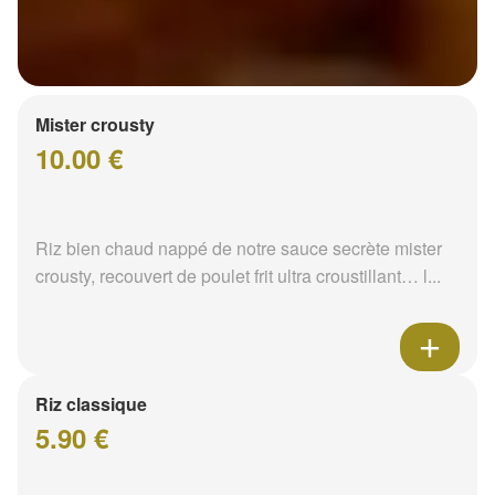
Mister crousty
10.00 €
Riz bien chaud nappé de notre sauce secrète mister
crousty, recouvert de poulet frit ultra croustillant… l...
Riz classique
5.90 €