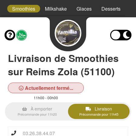
a
Smoothies
Milkshake
Glaces
Desserts
Bo
Livraison de Smoothies
sur Reims Zola (51100)
Actuellement fermé...
11h00 - 00h00
À emporter
Livraison
Précommande pour 11h20
Précommande pour 11h45
03.26.38.44.07