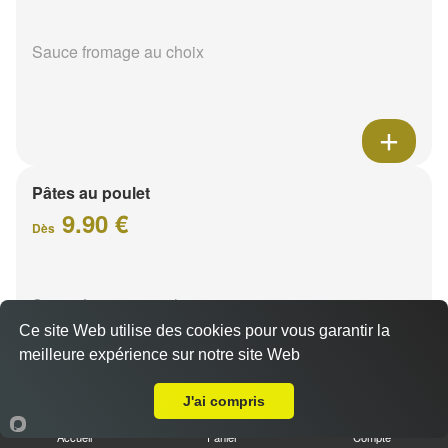
Sauce fromage au choix
Pâtes au poulet
9.90 €
Dès
Sauce fromage au choix
Ce site Web utilise des cookies pour vous garantir la
meilleure expérience sur notre site Web
Livraison sur Reims Zola
J'ai compris
Accueil
Panier
Compte
Pâtes sucuk